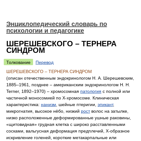
Энциклопедический словарь по
психологии и педагогике
ШЕРЕШЕВСКОГО – ТЕРНЕРА
СИНДРОМ
Толкование
Перевод
ШЕРЕШЕВСКОГО – ТЕРНЕРА СИНДРОМ
(описан отечественным эндокринологом Н. А. Шерешевским,
1885–1961, позднее – американским эндокринологом H. H.
Terner, 1892–1970) – хромосомная
патология
с полной или
частичной моносомией по Х-хромосоме. Клиническая
характеристика:
нанизм
, шейные птеригии,
эпикант
,
микрогнатия, высокое нёбо, низкий
рост
волос на затылке,
низко расположенные деформированные ушные раковины,
«щитовидная» грудная клетка с широко расставленными
сосками, вальгусная деформация предплечий, Х-образное
искривление голеней, короткие метакарпальные или