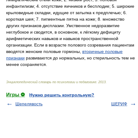
инфантилизм; 4. отсутствие яичников и бесплодие; 5. широкие
крыловидные складки, идущие от затылка к предплечью; 6.
короткая шея; 7. пигментные пятна на коже; 8. множество
других признаков дисплазии. Умственное недоразвитие
неглубокое и сводится, в основном, к лёгкому дефициту
арифметических навыков и навыков пространственной
организации. Если в возрасте полового созревания пациентам
вводятся женские половые гормоны,
вторичные половые
признаки
развиваются до нормальных, но стерильность тем не
менее сохраняется.
Энциклопедический словарь по психологии и педагогике
.
2013
.
Игры ⚽
Нужно решить контрольную?
Шепелявость
ШЕРИФ