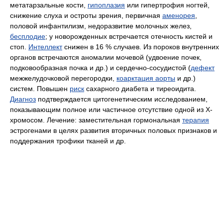
метатарзальные кости,
гипоплазия
или гипертрофия ногтей,
снижение слуха и остроты зрения, первичная
аменорея
,
половой инфантилизм, недоразвитие молочных желез,
бесплодие
; у новорожденных встречается отечность кистей и
стоп.
Интеллект
снижен в 16 % случаев. Из пороков внутренних
органов встречаются аномалии мочевой (удвоение почек,
подковообразная почка и др.) и сердечно-сосудистой (
дефект
межжелудочковой перегородки,
коарктация аорты
и др.)
систем. Повышен
риск
сахарного диабета и тиреоидита.
Диагноз
подтверждается цитогенетическим исследованием,
показывающим полное или частичное отсутствие одной из Х-
хромосом. Лечение: заместительная гормональная
терапия
эстрогенами в целях развития вторичных половых признаков и
поддержания трофики тканей и др.