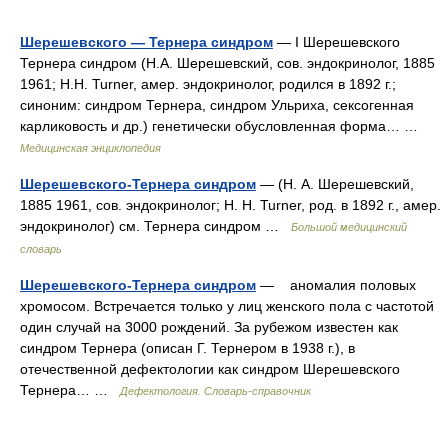
Шерешевского — Тернера синдром
— I Шерешевского
Тернера синдром (Н.А. Шерешевский, сов. эндокринолог, 1885
1961; Н.Н. Turner, амер. эндокринолог, родился в 1892 г.;
синоним: синдром Тернера, синдром Ульриха, сексогенная
карликовость и др.) генетически обусловленная форма… …
Медицинская энциклопедия
Шерешевского-Тернера синдром
— (Н. А. Шерешевский,
1885 1961, сов. эндокринолог; Н. Н. Turner, род. в 1892 г., амер.
эндокринолог) см. Тернера синдром …
Большой медицинский
словарь
Шерешевского-Тернера синдром
— аномалия половых
хромосом. Встречается только у лиц женского пола с частотой
один случай на 3000 рождений. За рубежом известен как
синдром Тернера (описан Г. Тернером в 1938 г.), в
отечественной дефектологии как синдром Шерешевского
Тернера… …
Дефектология. Словарь-справочник