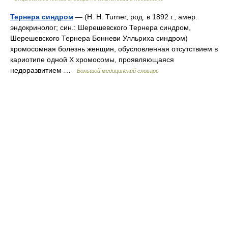
Тернера синдром
— (Н. Н. Turner, род. в 1892 г., амер.
эндокринолог; син.: Шерешевского Тернера синдром,
Шерешевского Тернера Бонневи Улльриха синдром)
хромосомная болезнь женщин, обусловленная отсутствием в
кариотипе одной X хромосомы, проявляющаяся
недоразвитием …
Большой медицинский словарь