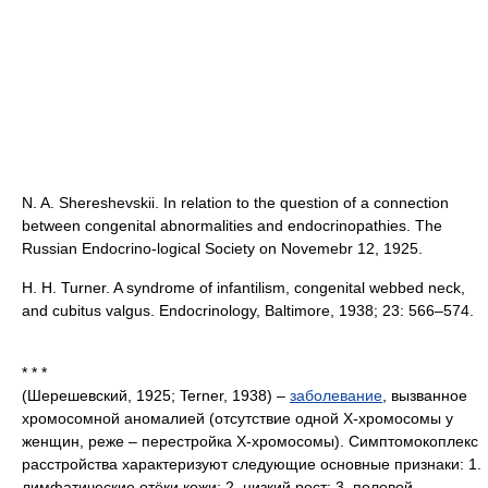
N. A. Shereshevskii. In relation to the question of a connection
between congenital abnormalities and endocrinopathies. The
Russian Endocrino-logical Society on Novemebr 12, 1925.
H. H. Turner. A syndrome of infantilism, congenital webbed neck,
and cubitus valgus. Endocrinology, Baltimore, 1938; 23: 566–574.
* * *
(Шерешевский, 1925; Terner, 1938) –
заболевание
, вызванное
хромосомной аномалией (отсутствие одной Х-хромосомы у
женщин, реже – перестройка Х-хромосомы). Симптомокоплекс
расстройства характеризуют следующие основные признаки: 1.
лимфатические отёки кожи; 2. низкий рост; 3. половой