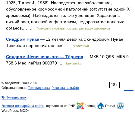
1925, Turner J., 1938]. Наследственное заболевание,
обусловленное хромосомной патологией (отсутствие одной Х
хромосомы). Наблюдается только у женщин. Характерны
низкий рост, половой инфантилизм, недоразвитие половых
органов,… …
Толковый словарь психиатрических терминов
Синдром Нунан
— 12 летняя девочка с синдромом Нунан
Типичная перепончатая шея …
Википедия
Синдром Шерешевского — Тёрнера
— МКБ 10 Q96. МКБ 9
758.6 MedlinePlus 000379 …
Википедия
© Академик, 2000-2026
18+
Обратная связь:
Техподдержка
,
Реклама на сайте
👣 Путешествия
Экспорт словарей на сайты
, сделанные на PHP,
Joomla,
Drupal,
WordPress, MODx.